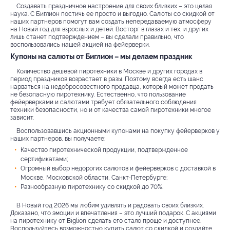
Создавать праздничное настроение для своих близких – это целая
наука. С Биглион постичь ее просто и выгодно. Салюты со скидкой от
наших партнеров помогут вам создать непередаваемую атмосферу
на Новый год для взрослых и детей. Восторг в глазах и тех, и других
лишь станет подтверждением – вы сделали правильно, что
воспользовались нашей акцией на фейерверки.
Купоны на салюты от Биглион – мы делаем праздник
Количество дешевой пиротехники в Москве и других городах в
период праздников возрастает в разы. Поэтому всегда есть шанс
нарваться на недобросовестного продавца, который может продать
не безопасную пиротехнику. Естественно, что пользование
фейерверками и салютами требует обязательного соблюдения
техники безопасности, но и от качества самой пиротехники многое
зависит.
Воспользовавшись акционными купонами на покупку фейерверков у
наших партнеров, вы получаете:
Качество пиротехнической продукции, подтвержденное
сертификатами;
Огромный выбор недорогих салютов и фейерверков с доставкой в
Москве, Московской области, Санкт-Петербурге;
Разнообразную пиротехнику со скидкой до 70%.
В Новый год 2026 мы любим удивлять и радовать своих близких.
Доказано, что эмоции и впечатления – это лучший подарок. С акциями
на пиротехнику от Biglion сделать его стало проще и доступнее.
Воспользуйтесь возможностью купить салют со скидкой и создайте