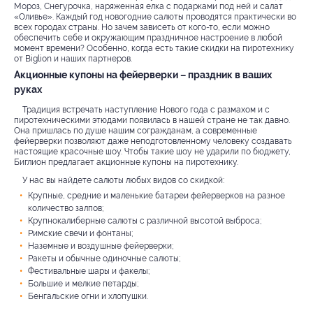
Мороз, Снегурочка, наряженная елка с подарками под ней и салат
«Оливье». Каждый год новогодние салюты проводятся практически во
всех городах страны. Но зачем зависеть от кого-то, если можно
обеспечить себе и окружающим праздничное настроение в любой
момент времени? Особенно, когда есть такие скидки на пиротехнику
от Biglion и наших партнеров.
Акционные купоны на фейерверки – праздник в ваших
руках
Традиция встречать наступление Нового года с размахом и с
пиротехническими этюдами появилась в нашей стране не так давно.
Она пришлась по душе нашим согражданам, а современные
фейерверки позволяют даже неподготовленному человеку создавать
настоящие красочные шоу. Чтобы такие шоу не ударили по бюджету,
Биглион предлагает акционные купоны на пиротехнику.
У нас вы найдете салюты любых видов со скидкой:
Крупные, средние и маленькие батареи фейерверков на разное
количество залпов;
Крупнокалиберные салюты с различной высотой выброса;
Римские свечи и фонтаны;
Наземные и воздушные фейерверки;
Ракеты и обычные одиночные салюты;
Фестивальные шары и факелы;
Большие и мелкие петарды;
Бенгальские огни и хлопушки.