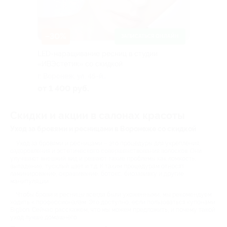
–30%
ЗАПИСАТЬСЯ ОНЛАЙН
LED-наращивание ресниц в студии
«ИВЭстетик» со скидкой
г. Воронеж, ул. 45-й
Стрелковой Дивизии, д. 257,
от 1 400 руб.
пом. 1/14, оф. 5 (ЖК
«Облака»)
Скидки и акции в салонах красоты
Уход за бровями и ресницами в Воронеже со скидкой
Уход за бровями и ресницами – это процедуры для укрепления,
оздоровления и эстетического совершенствования волосков. Они
улучшают внешний вид и решают такие проблемы как ломкость,
выпадение, тусклый цвет и т.д. К таким процедурам относят
ламинирование, окрашивание, ботокс, биозавивку и другие
манипуляции.
Чтобы брови и ресницы всегда были ухоженными, мы рекомендуем
ходить к профессионалам. Это доступно, если пользоваться купонами
Biglion. Сейчас расскажем, что мы можем предложить, и почему такой
уход лучше домашнего.