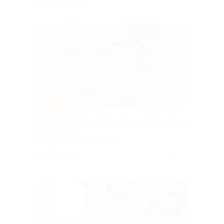
Циолковского, д. 11
от 1 836 руб.
–30%
Уход за бровями и ресницами в студии Анны
Матюхиной
г. Воронеж, ул. Куколкина, д.
32
от 490 руб.
Куплено 1