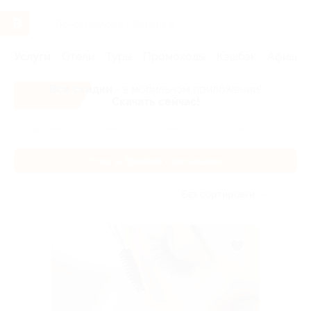
Услуги
Отели
Туры
Промокоды
Кэшбэк
Афиша 
Все скидки
- в мобильном приложении!
Скачать сейчас!
Главная
Услуги
Красота
Уход за бровями и ресницами
Уход за бровями и ресницами
Без сортировки