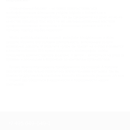
Воронеже?
Ограниченный бюджет – не повод довольствоваться
малоэффективным домашним уходом. Ходите к бровистам и
лэшмейкерам по купонам Biglion. Так вы сэкономите на цене, но не на
качестве процедур. Вас ждут те же квалифицированные мастера,
профессиональные материалы и безопасные условия, что и по
полному прайсу. Но без переплат!
Чтобы воспользоваться акцией, выберите предложение в этом
разделе. Изучите его условия: длительность, включенные услуги,
возможные доплаты. И оплатите купон: он придёт на e-mail и появится
в личном кабинете. Его нужно сохранить на смартфон, чтобы
предъявить администратору в салоне. А затем – записаться на уход за
бровями и ресницами в Воронеже по контактам организатора.
Готово: можно планировать преображение со скидкой. А получив
результат, обязательно поделитесь впечатлениями в отзывах. Так вы
поможете другим пользователям принять правильное решение, аА нам
– лишний раз убедиться в надёжности и порядочности наших
партнёров.
+7 495 649-649-1