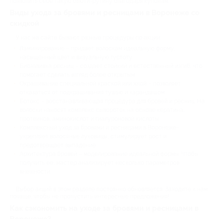
позволить себе такую бьюти-рутину благодаря купонам.
Виды ухода за бровями и ресницами в Воронеже со
скидкой
У нас на сайте бывают разные процедуры по акции:
Ламинирование – придает волоскам идеальную форму,
насыщенный цвет и визуальную густоту.
Биозавивка ресниц – создает стойкий и естественный изгиб, что
помогает сделать взгляд более открытым.
Окрашивание специальной краской или хной – позволяет
отказаться от подкрашивания тушью и карандашом.
Ботокс – восстанавливающая процедура для бровей и ресниц. На
волоски наносят комплекс сывороток на основе кератина,
протеинов, аминокислот и гиалуроновой кислоты.
Комплексный уход за бровями и ресницами в Воронеже–
укрепляет волосяные луковицы, стимулирует рост и
предотвращает выпадение.
Архитектура бровей – моделирование идеальной формы. Чтобы
получить ее, мастер анализирует несколько параметров
внешности.
Выбор акций в этом разделе постоянно обновляется. Заходите к нам
почаще, чтобы не пропустить интересные предложения!
Как сэкономить на уходе за бровями и ресницами в