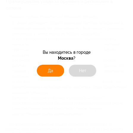
Преимущества ухода за бровями и ресницами в
салоне
Начнем с причин отказаться от домашних процедур.
В салоне используют профессиональные составы, которых нет в
свободной продаже. Их эффективность и безопасность доказаны
клинически, а значит, можно не бояться за результат.
Мастера работают строго по технологии, подбирая составы,
нанося их и рассчитывая время выдержки. У обычного человека
просто нет таких знаний, а значит, он легко может испортить
Вы находитесь в городе
волоски или повредить кожу.
Москва
?
Все инструменты в салоне проходят дезинфекцию, а мастер
работает в перчатках и использует одноразовые расходники. Это
Да
Нет
снижает риск инфицирования кожи и глаз. А вот дома обеспечить
подобные условия практически невозможно.
Мастер подбирает оптимальный уход для каждого клиента. При
самостоятельном же выборе легко ошибиться, отдав предпочтение
ненужной процедуре.
Салонное окрашивание бровей и ресниц гарантирует
качественный результат. Подобрать правильный оттенок самому
слишком сложно: можно ошибиться с тоном, получив
неестественный и даже комичный эффект.
По этим причинам многие люди предпочитают ухаживать за
бровями и ресницами именно в салоне, а не дома. И вы тоже можете