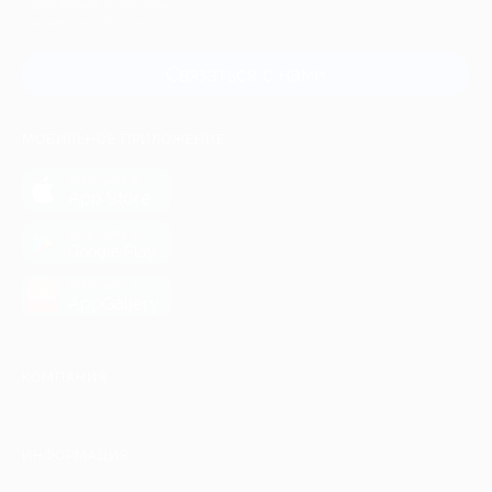
Для звонка из Москвы
и регионов России
Связаться с нами
МОБИЛЬНОЕ ПРИЛОЖЕНИЕ
загрузить в
App Store
загрузить в
Google Play
загрузить в
AppGallery
КОМПАНИЯ
ИНФОРМАЦИЯ