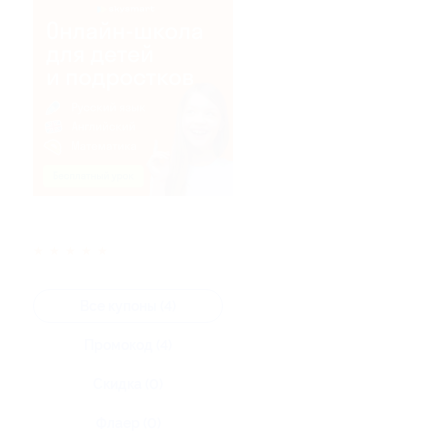
★
★
★
★
★
Все купоны (4)
Промокод (4)
Скидка (0)
Флаер (0)