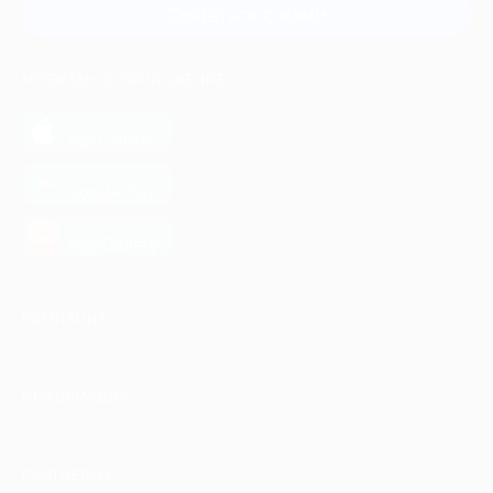
Связаться с нами
МОБИЛЬНОЕ ПРИЛОЖЕНИЕ
загрузить в
App Store
загрузить в
Google Play
загрузить в
AppGallery
КОМПАНИЯ
ИНФОРМАЦИЯ
ПАРТНЕРАМ