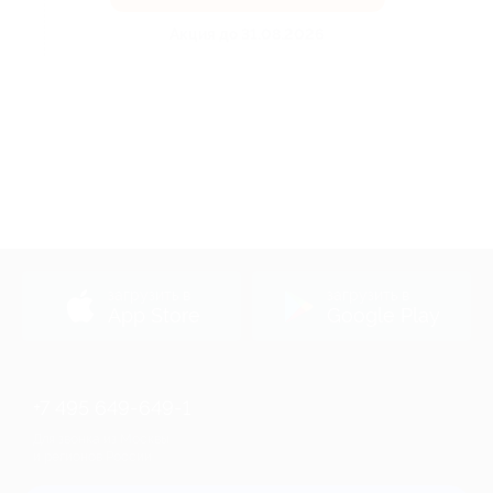
Акция до 31.08.2026
загрузить в
загрузить в
App Store
Google Play
+7 495 649-649-1
Для звонка из Москвы
и регионов России