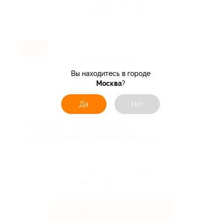
Акция до 12.08.2026
-14%
Вы находитесь в городе
Москва
?
Да
Нет
Скидка до 14% на занятия
по программированию в Skysmart!
Скидка действует для новых клиентов.
Поделиться с друзьями
Получить код