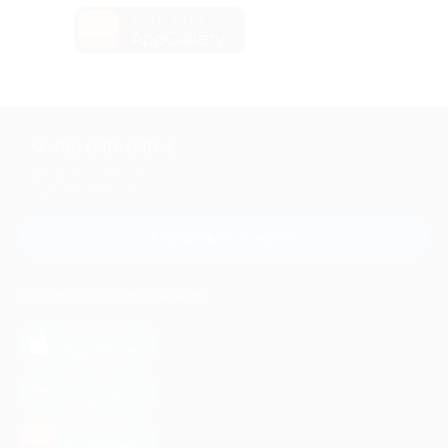
загрузить в
AppGallery
+7 495 649-649-1
Для звонка из Москвы
и регионов России
Связаться с нами
МОБИЛЬНОЕ ПРИЛОЖЕНИЕ
загрузить в
App Store
загрузить в
Google Play
загрузить в
AppGallery