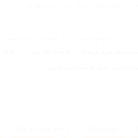
Для Вашего бизнеса
Блог
Франчайзинг
Воп
Промокоды
Кэшбэк
Афиша города
Для дома
Еда
Развлечения
Одежда, обувь, аксессуар
Правила получения кэшбэка
Как работае