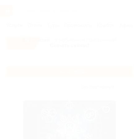
Услуги
Отели
Туры
Промокоды
Кэшбэк
Афиша 
Все скидки
- в мобильном приложении!
Скачать сейчас!
Главная
Услуги
Загляни в будущее
Загляни в будущее
Без сортировки