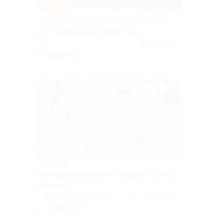
–50%
Составление натальной карты, соляра
от астропсихолога Дарьи Пшик
РФ
3.8
(3)
от 250 руб.
Куплено 2
–40%
Составление соляра от астролога Елены
Цыгановой
г. Пермь, ул. 25 Октября,
5.0
(7)
+1
д. 17
от 1 080 руб.
Куплено 3