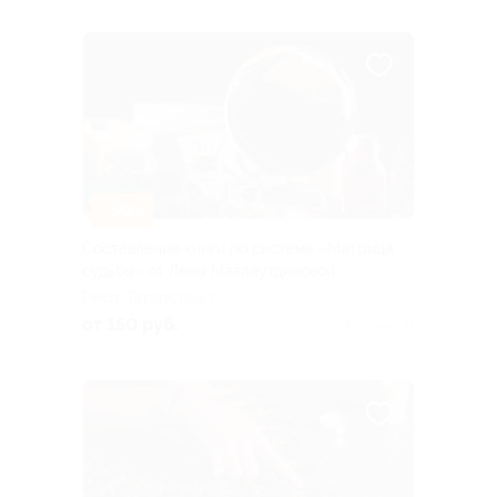
–50%
Составление книги по системе «Матрица
судьбы» от Лены Мавлеутдиновой
Респ. Татарстан, г.
Набережные Челны, пос.
от 150 руб.
Куплено 11
ГЭС, ул. Батенчука, д. 13а