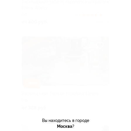
Расклад карт таро от таролога и астролога
Елены Шахсу
РФ
4.9
(94)
от 300 руб.
Куплено 21
–86%
Расклад карт Таро от таролога Sanara
РФ
от 328 руб.
Вы находитесь в городе
Москва
?