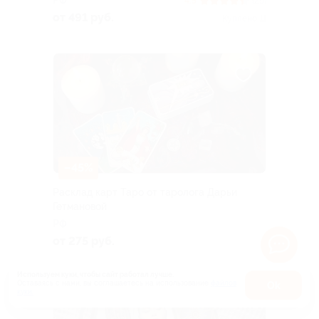
4.5
(29)
от 491 руб.
Куплено 11
–45%
Расклад карт Таро от таролога Дарьи
Гетмановой
РФ
от 275 руб.
Используем куки, чтобы сайт работал лучше.
Оставаясь с нами, вы соглашаетесь на использование
файлов
Оk
куки.
Карта