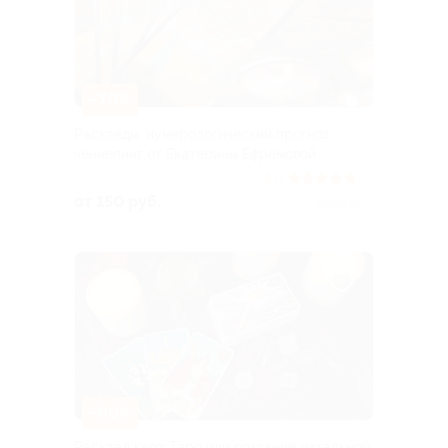
–70%
Расклады, нумерологический прогноз,
ченнелинг от Екатерины Ефремовой
5.0
(4)
от 150 руб.
Куплено 2
–60%
Расклад карт Таро или создание натальной