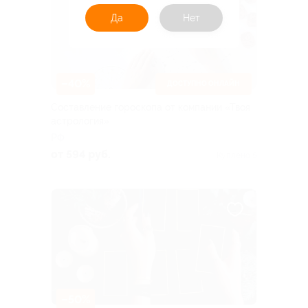
Да
Нет
–40%
ДОСТУПНО ОНЛАЙН
Составление гороскопа от компании «Твоя
астрология»
РФ
от 594 руб.
Куплено 5
–50%