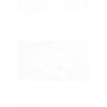
–62%
Составление расклада от таролога Анны
РФ
4.3
(34)
от 304 руб.
Куплено 8
–42%
Расклад по методике Оракул Ци Мень
от астролога Елены Ивановской
РФ
5.0
(86)
от 406 руб.
Куплено 2