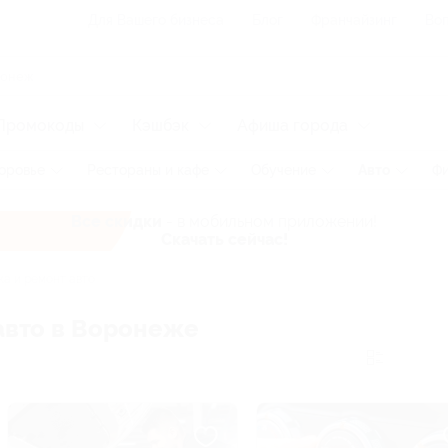
Для Вашего бизнеса
Блог
Франчайзинг
Воп
Промокоды
Кэшбэк
Афиша города
оровье
Рестораны и кафе
Обучение
Авто
Ф
Все скидки
- в мобильном приложении!
Скачать сейчас!
а и ремонт авто
авто в Воронеже