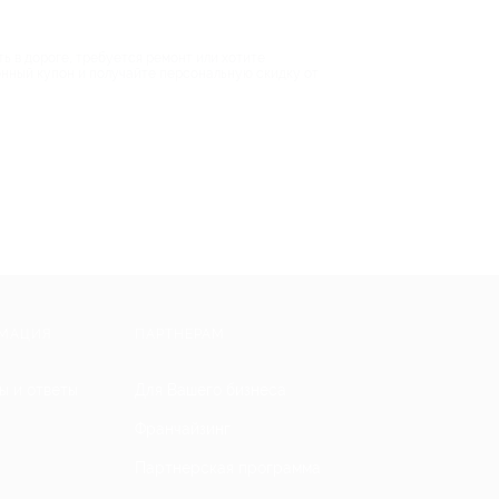
ь в дороге, требуется ремонт или хотите
ионный купон и получайте персональную скидку от
МАЦИЯ
ПАРТНЕРАМ
ы и ответы
Для Вашего бизнеса
Франчайзинг
Партнерская программа