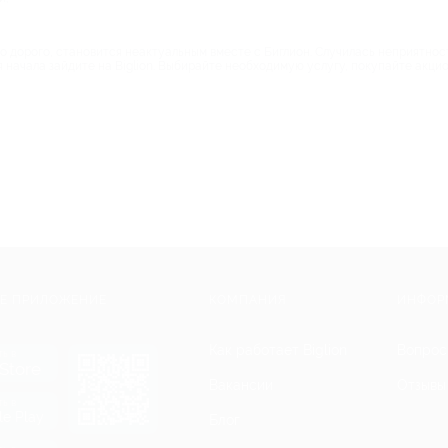
о дорого, становится неактуальным вместе с Биглион. Случилась неприятност
я начала зайдите на Biglion. Выбирайте необходимую услугу, покупайте акц
Е ПРИЛОЖЕНИЕ
КОМПАНИЯ
ИНФОР
Как работает Biglion
Вопрос
ть в
Store
Вакансии
Отзывы
ть в
le Play
Блог