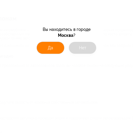
упонам
Вы находитесь в городе
м автомобилем – это необходимость, хотя и приятная. Техническая исправнос
в собственных глазах и престижности в глазах окружающих. Но часто затра
Москва
?
 нужен ли мне автомобиль?
ет сэкономить на обслуживании авто с помощью своих купонов. Мы собрали с
Да
Нет
ыгодно
е предложения от автосервисов. Здесь вы найдете скидки на следующие услуг
е ощутите радость от владения собственным автомобилем.
омастерских регулярно проводят акции и предлагают скидки автовладельцам. 
и;