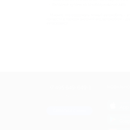
Выгодные купоны на техобслуживание авто.
Мнение, что содержать личный автомобиль – эт
привести в порядок внешний вид автомобиля – дл
автосервиса.
+7 495 649-649-1
МОБИЛЬНО
Для звонка из Москвы
и регионов России
загрузи
App 
Связаться с нами
загрузи
Goog