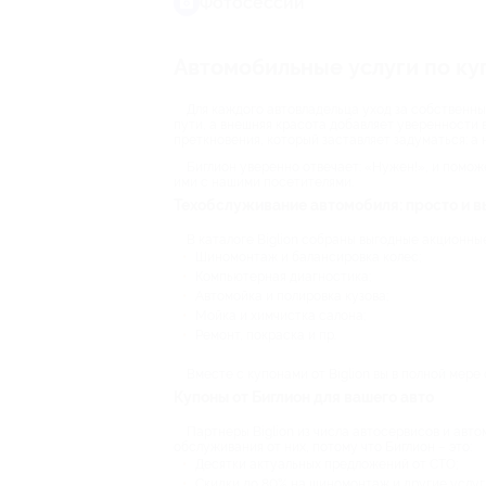
Фотосессии
Автомобильные услуги по к
Для каждого автовладельца уход за собственны
пути, а внешняя красота добавляет уверенности 
преткновения, который заставляет задуматься: а
Биглион уверенно отвечает: «Нужен!», и помож
ими с нашими посетителями.
Техобслуживание автомобиля: просто и в
В каталоге Biglion собраны выгодные акционны
Шиномонтаж и балансировка колес;
Компьютерная диагностика;
Автомойка и полировка кузова;
Мойка и химчистка салона;
Ремонт, покраска и пр.
Вместе с купонами от Biglion вы в полной мер
Купоны от Биглион для вашего авто
Партнеры Biglion из числа автосервисов и авт
обслуживания от них, потому что Биглион – это:
Десятки актуальных предложений от СТО;
Скидки до 80% на шиномонтаж и другие услуг