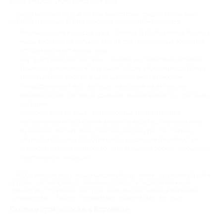
более упругой, улучшается цвет лица.
Видов массажа лица много, разные салоны предлагают разные
техники. Из ручных техник наиболее популярными являются:
Миофасциальный массаж лица - техника против зажимов лицевых
мышц. Работает по большей части с фасцией, плотная оболочкой,
которая окружает мышцы лица.
Акупунктурный массаж лица - основан на стимуляции активных
точек под кожей лица, что вызывает общее улучшение состояния
здоровья. Такой массаж ещё называется энергетическим.
Лимфодренажный массаж лица - направлен на активацию
лимфатической системы и удаление лишней жидкости и токсинов
из тканей.
Японский массаж лица - традиционные техники Японии,
направленные на улучшение внешнего вида лица и омоложение.
Буккальный массаж лица - массаж щёк изнутри, со стороны
слизистой оболочки рта. Отличается высокой интенсивностью
проработки и болезненностью, зато оказывает эффект наподобие
пластической операции.
Чтобы массаж лица оказал максимальный эффект, его нужно пройти
курсом, а затем время от времени проходить поддерживающие
процедуры. Это вполне доступно, ведь многие салоны в Воронеже
сотрудничают с Biglion и предлагают акции на массаж лица.
Сколько стоит массаж в Воронеже