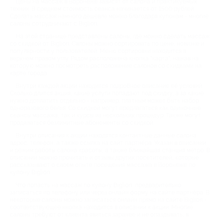
Цены на массаж в Воронеже зависят от салона и практикуемых
техник. В среднем стоимость сеанса начинается от 1500 рублей.
Сделать массаж намного дешевле можно благодаря купонам - многие
салоны сотрудничают с Biglion.
На этой странице представлены салоны, где можно сделать массаж
со скидкой от Biglion. Салоны можно сортировать по цене, новизне и
популярности у пользователей. Меню сортировки находится в
верхнем правом углу. Рядом расположена кнопка "карта", нажав на
которую можно посмотреть расположение салонов со скидками на
карте города.
Внутри каждой акции находится подробное описание её условий.
Сколько длится акция, какие услуги попадают под скидку, а за какие
нужно доплатить отдельно - например, платным может быть набор
одноразового белья. Со скидкой могут предлагаться как одиночные
сеансы массажа, так и курсы из нескольких процедур. Также могут
продаваться безлимитные абонементы со скидкой.
Внутри описания к акции находятся контактные данные салона:
адрес, телефон, а также ссылка на сайт партнёра. Указан в описании
и режим работы салона красоты, а также ближайшая станция метро. В
описании можно прочитать и отзывы других посетителей, которые
рассказывают о своём опыте посещения массажа в Воронеже по
купону Biglion.
Что попасть на массаж по купону Biglion, предварительно
записаться по телефону или через онлайн форму на сайте партнёра. В
некоторые салоны можно записаться онлайн прямо на сайте Biglion -
соответствующее кнопка находится в описании к акции. Многие
салоны требуют от клиента явиться заранее и не опаздывать, в