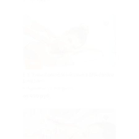
столиц»)
–30%
1, 3, 5 или 7 сеансов массажа в SPA-салоне
Lomi Lomi
г. Воронеж, ул. Генерала
Лизюкова, д. 16
от 910 руб.