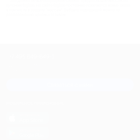
Это далеко не все популярные салоны, предлагающие массаж по
купонам Biglion. На сайте Biglion постоянно появляются новые акции,
в том числе в разделе "массаж". Выбрать подходящий можно по
расположению, ценам и отзывам.
+7 495 649-649-1
Для звонка из Москвы
и регионов России
Связаться с нами
МОБИЛЬНОЕ ПРИЛОЖЕНИЕ
загрузить в
App Store
загрузить в
Google Play