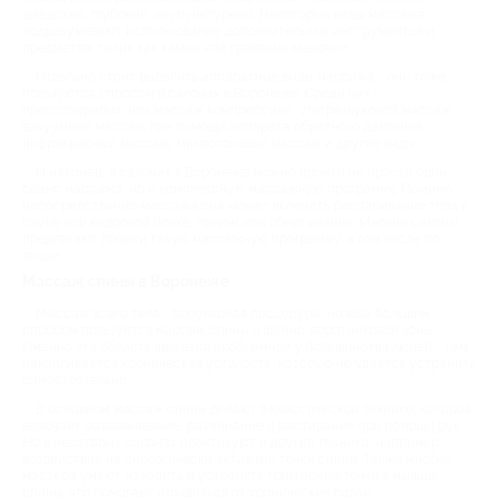
шведский, глубокий, акупунктурный. Некоторые виды массажа
подразумевают использование дополнительных инструментов и
предметов, таких как камни или травяные мешочки.
Отдельно стоит выделить аппаратные виды массажа - они тоже
пользуются спросом в салонах в Воронеже. Среди них -
прессотерапия, или массаж компрессией, ультразвуковой массаж,
вакуумный массаж при помощи аппарата обратного давления,
инфракрасный массаж, микротоковый массаж и другие виды.
И наконец, в салонах в Воронеже можно пройти не просто один
сеанс массажа, но и комплексную массажную программу. Помимо
непосредственно массажа она может включать распаривание тела в
сауне или кедровой бочке, пилинг или обёртывание. Многие салоны
предлагают пройти такую массажную программу, в том числе по
акции.
Массаж спины в Воронеже
Массаж всего тела - популярная процедура, но ещё большим
спросом пользуется массаж спины и шейно-воротниковой зоны.
Именно эта область является проблемной у большинства людей - там
накапливается хроническая усталость, которую не удаётся устранить
самостоятельно.
В основном массаж спины делают в классической технике, которая
включает разглаживание, разминание и растирание при помощи рук.
Но в некоторых салонах практикуют и другие техники, например,
воздействие на биологически активные точки спины. Также многие
мастера умеют находить и устранять триггерные точки в мышцы
спины, что помогает избавиться от хронических болей.