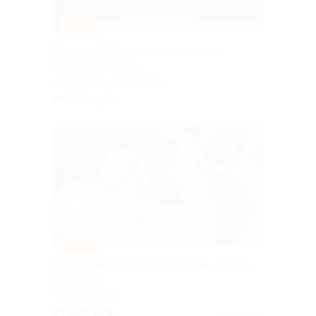
–30%
Массаж, СПА-ритуал, обертывание
в студии «Апсара»
г. Воронеж, ул. Степана
Разина, д. 5а
от 700 руб.
–50%
Сеансы массажа в сети салонов «Sахар»
со скидкой
г. Воронеж, ул.
Загоровского, д. 1 (ТЦ «Пять
от 500 руб.
Куплено 3