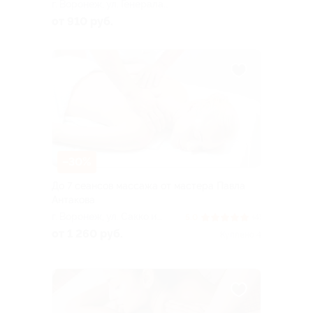
г. Воронеж, ул. Генерала
Лизюкова, д. 24
от 910 руб.
–30%
До 7 сеансов массажа от мастера Павла
Антакова
г. Воронеж, ул. Сакко и
5.0
(4)
Ванцетти, д. 78а
от 1 260 руб.
Куплено 4