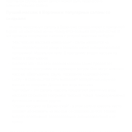
противном случае время записи может быть перенесено
администрацией салона.
Лучший массаж в Воронеже: популярные салоны со
скидками
Многие массажные салоны в Воронеже сотрудничают с компанией
Biglion, но некоторые из них пользуются большей популярностью. И
вот примеры популярных салонов с услугой массажа на Biglion:
"Мастерская массажа номер один" - салон находится на
Краснопролетарской улице и славится своей антицеллюлитной
программой "Идеальное тело". В программу входит массаж на
выбор и обёртывание.
Diamond Spa - эта сеть салонов красоты также предлагает
популярные программы по коррекции фигуры. Они могут включать
массаж, обёртывание, сауну, посещение кедровой бочки.
Lucky - в салонах этой сети выполняют аппаратный и ручной
массаж со скидками. Делают все виды массажа.
"Хоттабыч" - эти салоны красоты предлагают различные виды
массажа со скидкой. Например: тайский, гуаша, лимфодренажный,
фут-массаж и многие другие.
"Студия массажа на Бауманской" - в этом салоне красоты часто
продают абонементы на массаж со скидками до 90%. Можно
выбрать спортивный, расслабляющий, антицеллюлитный и не
только.