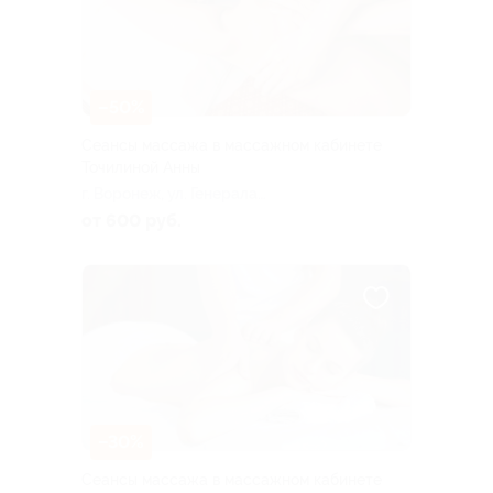
–50%
Сеансы массажа в массажном кабинете
Точилиной Анны
г. Воронеж, ул. Генерала
Лизюкова, д. 36а
от 600 руб.
–30%
Сеансы массажа в массажном кабинете