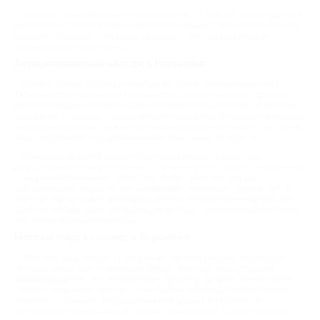
Массаж спины показан абсолютно всем - и тем, кто ведёт здоровый
образ жизни, и людям с сидячей работой. Ходить на такую процедуру
следует регулярно, хотя бы раз в неделю, чтобы избавиться от
скопившегося напряжения.
Антицеллюлитный массаж в Воронеже
Один из самых популярных видов массажа - антицеллюлитный.
Такой массаж предлагает большинство салонов вместе с другими
корректирующими процедурами для тела. Антицеллюлитный массаж
направлен на борьбу с жировыми отложениями и улучшения внешнего
вида кожи. Классическим методом является ручной массаж, но также
могут использоваться роликовые или вакуумные аппараты.
Основные эффекты антицеллюлитного массажа включают
разрушение жировых отложений, улучшение текстуры и тонуса кожи,
стимуляцию обменных процессов. Чтобы такой массаж дал
максимальный результат, его необходимо проходить курсом из 6-10
сеансов. Также будет полезным сочетать антицеллюлитный массаж с
другими процедурами по коррекции фигуры, такими как криолиполиз
или ультразвуковая кавитация.
Массаж лица в салонах в Воронеже
Массаж лица считается скорее косметологической процедурой,
хотя она имеет расслабляющий эффект. Массаж лица улучшает
кровообращение, что способствует лучшему питанию клеток кожи,
снимает мышечные зажимы, стимулирует производство коллагена и
эластина, оказывает лимфодренажный эффект. В результате
разглаживаются морщины и заломы, уходят отёки, кожа становится