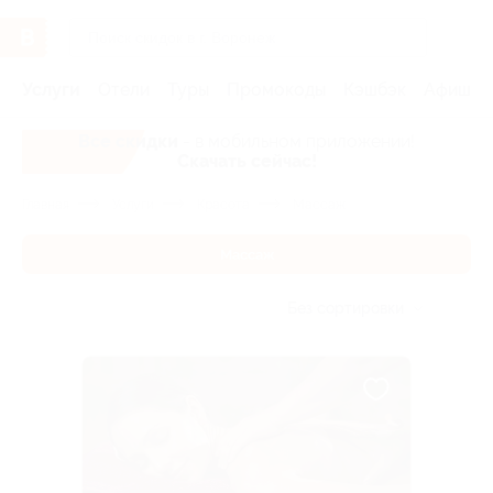
Услуги
Отели
Туры
Промокоды
Кэшбэк
Афиша 
Все скидки
- в мобильном приложении!
Скачать сейчас!
Главная
Услуги
Красота
Массаж
Массаж
Без сортировки