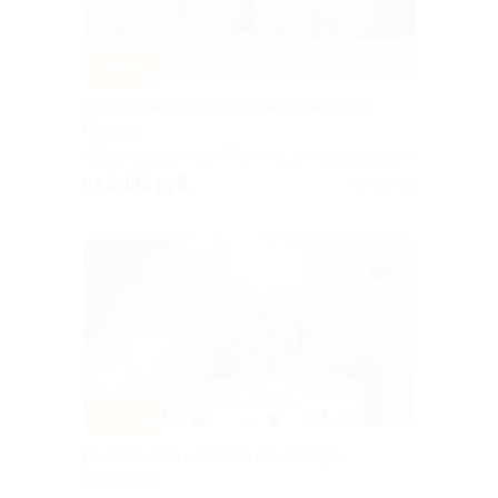
–35%
Сеансы массажа в салоне от мастера
Ларисы
г. Воронеж, ул. 60-й Армии,
5.0
(5)
д. 29а
от 2 145 руб.
Куплено 1
–30%
До 7 сеансов массажа от мастера
Кристины