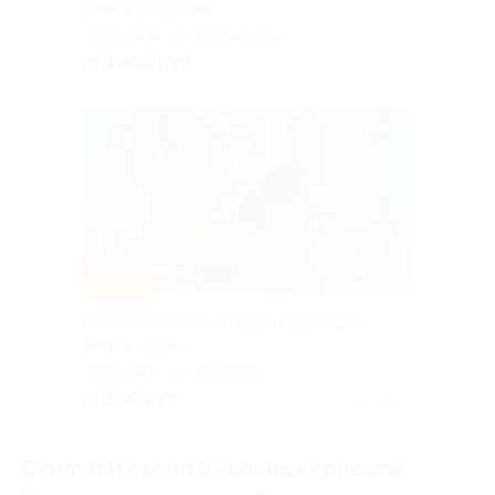
Хетага Цаллагова
г. Воронеж, ул. Ломоносова,
д. 117
от 1 400 руб.
–50%
Сеансы массажа в студии коррекции
фигуры «Шон»
г. Воронеж, ул. 20-летия
Октября, д. 119, эт. 4. каб.
от 500 руб.
Куплено 7
413
Скидки и акции в салонах красоты