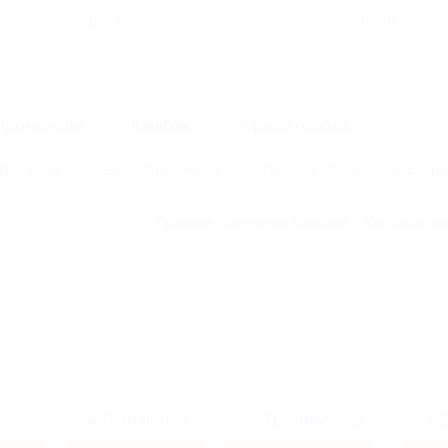
Для Вашего бизнеса
Блог
Франчайзинг
Воп
Промокоды
Кэшбэк
Афиша города
Для дома
Еда
Развлечения
Одежда, обувь, аксессуар
Правила получения кэшбэка
Как работае