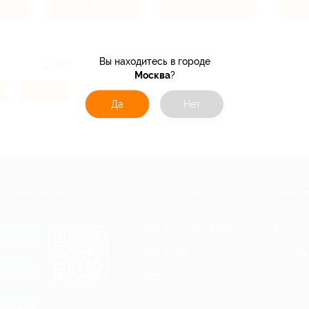
3%
2.33%
4.66%
Кэшбэк
Кэшбэк
Кэш
Вы находитесь в городе
Москва
?
24%
Кэшбэк
Да
Нет
Е ПРИЛОЖЕНИЕ
КОМПАНИЯ
ИНФОР
Как работает Biglion
Вопрос
ть в
Store
Вакансии
Отзывы
ть в
le Play
Блог
ть в
allery