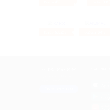
4%
3.8
Кэшбэк
Кэшбэк
5.52%
2.64%
Кэшбэк
Кэшбэк
+7 495 649-649-1
МОБИЛЬНО
Для звонка из Москвы
и регионов России
загрузи
App 
Связаться с нами
загрузи
Goog
загрузи
AppG