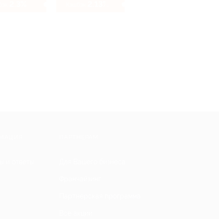
2.3%
2.13%
бэк
Кэшбэк
МАЦИЯ
ПАРТНЕРАМ
ы и ответы
Для Вашего бизнеса
Франчайзинг
Партнерская программа
Все акции