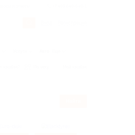
росы и ответы
+7 495 649-649-1
Вход
/
Регистрация
ы
Услуги
Авто
Ещё
т кэшбэк?
По чеку
Мой кэшбэк
Найти