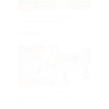
–30%
Посещение сыродельного завода
от «ЭкоНива» со скидкой
Воронежская обл.,
Лискинский р-н, с. Щучье,
от 210 руб.
Куплено 22
ул. Советская, д. 33
–55%
Квест-экскурсии по популярным
маршрутам в различных городах
РФ