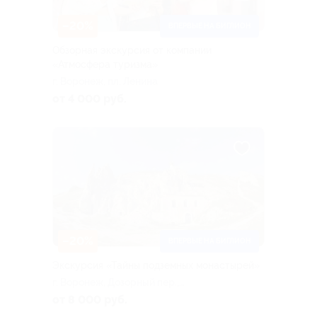
–20%
ВПЕРВЫЕ НА БИГЛИОН
Обзорная экскурсия от компании
«Атмосфера туризма»
г. Воронеж, пл. Ленина
от 4 000 руб.
–20%
ВПЕРВЫЕ НА БИГЛИОН
Экскурсия «Тайны подземных монастырей»
г. Воронеж, Дозорный пер.,
д. 32
от 8 000 руб.