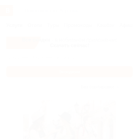
Услуги
Отели
Туры
Промокоды
Кэшбэк
Афиша 
Все скидки
- в мобильном приложении!
Скачать сейчас!
Главная
Услуги
Экскурсии
Экскурсии
Без сортировки