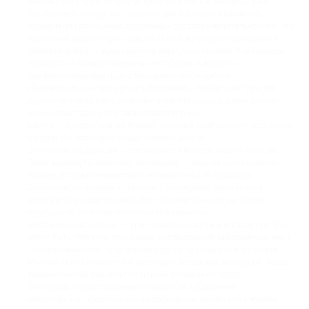
рассмотреть архитектуру и прочувствовать атмосферу улиц.
Автобусные экскурсии – вариант для быстрого знакомства с
городом или посещения отдаленных достопримечательностей. Это
идеальный вариант для первого визита: вы увидите панорамы и
сможете выбрать, куда захотите вернуться пешком. Все поездки
проходят на комфортабельных автобусах, а ведут их
профессиональные гиды с большим опытом работы.
Индивидуальные экскурсии в Воронеже – приватные туры для
одного человека или своей компании. Маршрут и время начала
можно подстроить под свои предпочтения.
Квесты – интерактивный формат, который комбинирует экскурсию
с игрой. Он популярен среди семей с детьми.
Экскурсии по дворцам – погружение в мир роскоши и истории.
Такие маршруты включают посещение парадных залов и жилых
покоев, а также знакомство с жизнью знати из прошлого.
Экскурсии по храмам и соборам – посещение религиозной
архитектуры и святых мест. Эти туры часто носят не только
культурный, но и просветительский характер.
Необычные экскурсии – туры по нестандартным маршрутам. Это
могут быть прогулки по крышам, исследование заброшенных мест,
гастрономические туры или экскурсии по городским легендам.
Многие из них относятся к категории авторских экскурсий, когда
харизматичный гид делится личным взглядом на город.
Экскурсии по достопримечательностям в Воронеже –
классические предложения по посещению знаменитых музеев,