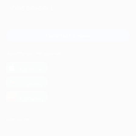
+7 495 649-649-1
Для звонка из Москвы
и регионов России
Связаться с нами
МОБИЛЬНОЕ ПРИЛОЖЕНИЕ
загрузить в
App Store
загрузить в
Google Play
загрузить в
AppGallery
КОМПАНИЯ