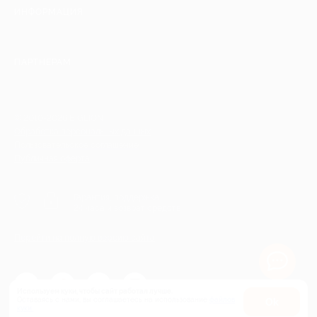
ИНФОРМАЦИЯ
ПАРТНЕРАМ
© 2010-2026 BIGLION
Обработка персональных данных
Пользовательское соглашение
Публичная оферта
Гарантия, поддержка
24 часа и возврат средств
Перейти на полную версию сайта
Используем куки, чтобы сайт работал лучше.
Оставаясь с нами, вы соглашаетесь на использование
файлов
Оk
куки.
Карта