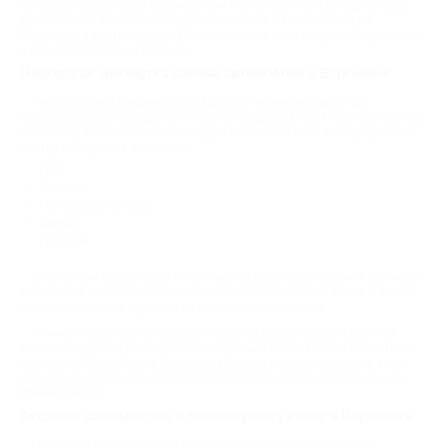
автосервисов. Уход за автомобилем — это приятно и выгодно, когда
есть Биглион. Ежедневно появляются акции на шиномонтаж в
Воронеже и другие услуги. Подключайтесь к сервису, чтобы узнавать
о новых партнерах и скидках.
Недорогая химчистка салона автомобиля в Воронеже
Чистку обивки рекомендуется делать минимум 1 раз в год.
Некоторые партнеры дополнительно предлагают антибактериальную
обработку. Комплексная процедура включает в себя мойку кузова и
чистку следующих элементов:
Пол;
Сидения;
Приборная панель;
Двери;
Потолок.
С купонами Biglion цена на химчистку салона автомобиля снижена.
Установите мобильное приложение, чтобы экономить время и искать
спецпредложения с учетом вашего местоположения.
Химчистка салона авто разделяется на 2 вида: сухая и влажная.
Мастер подберет подходящее очищающие средство для кожи, ткани,
пластика. Обивка будет как новая. Цена на химчистку салона авто
зависит от класса транспортного средства, степени загрязнений и
объема работ.
Акции на шиномонтаж и балансировку колес в Воронеже
Партнеры предлагают не только снятие и установку колес.