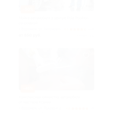
–50%
Мойка автомобиля в центре Pole Position
со скидкой
г. Воронеж, ул. Антонова-
4.5
(291)
Овсеенко, д. 11в
от 650 руб.
Куплено 221
–45%
Комплексная химчистка автомобиля
от мастера Ксении
г. Воронеж, ул. Лаковая, д.
4.8
(16)