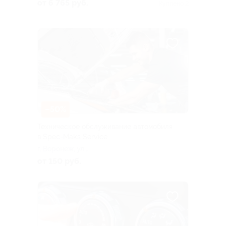
17в
от 6 765 руб.
Куплено 2
–50%
Техническое обслуживание автомобиля
в Spec-Maks Service
г. Воронеж, ул.
Энтузиастов, д. 1
от 150 руб.