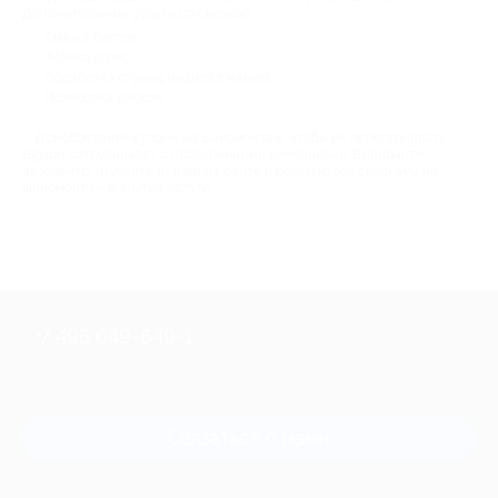
Дополнительные услуги со скидкой:
Смазка болтов;
Мойка колес;
Обработка ступиц медной смазкой;
Полировка дисков.
Приобретайте купоны на шиномонтаж, чтобы не переплачивать.
Biglion сотрудничает с проверенными компаниями. Выбирайте
автоцентр, изучайте отзывы на сайте и пользуйтесь скидками на
шиномонтаж и другие услуги.
+7 495 649-649-1
Для звонка из Москвы
и регионов России
Связаться с нами