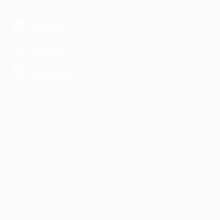
МОБИЛЬНОЕ ПРИЛОЖЕНИЕ
загрузить в
App Store
загрузить в
Google Play
загрузить в
AppGallery
КОМПАНИЯ
ИНФОРМАЦИЯ
ПАРТНЕРАМ
© 2010-2026 BIGLION