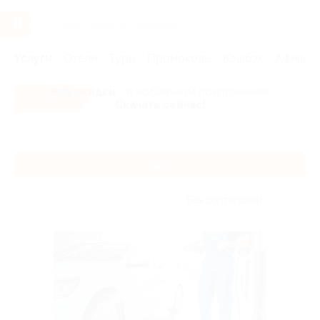
Услуги
Отели
Туры
Промокоды
Кэшбэк
Афиша 
Все скидки
- в мобильном приложении!
Скачать сейчас!
Главная
Услуги
Авто
Авто
Без сортировки