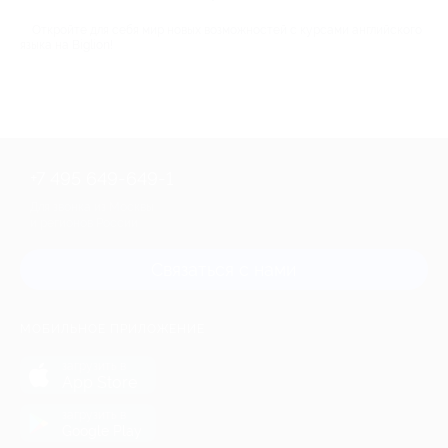
Откройте для себя мир новых возможностей с курсами английского
языка на Biglion!
+7 495 649-649-1
Для звонка из Москвы
и регионов России
Связаться с нами
МОБИЛЬНОЕ ПРИЛОЖЕНИЕ
загрузить в
App Store
загрузить в
Google Play