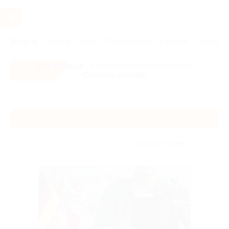
Услуги
Отели
Туры
Промокоды
Кэшбэк
Афиша 
Все скидки
- в мобильном приложении!
Скачать сейчас!
Главная
Услуги
Обучение
Иностранные языки
Иностранные языки
Без сортировки