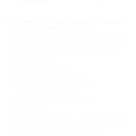
от 480 руб.
Куплено 5
Обучение и мастер-классы по скидкам
Скидки на курсы английского в Воронеже
Знание английского уже не преимущество, а необходимость. Это
интернациональный язык, который понимает практически треть
земного шара. И если знания ограничиваются фразой «London is the
capital of Great Britain», пора что-то менять. Точнее, записаться на
курсы английского языка.
Какие преимущества это дает:
Перспективы карьерного роста;
Увеличение заработной платы в перспективе;
Востребованность у работодателей;
Возможность свободно общаться в путешествии;
Улучшение когнитивных функций мозга;
Возможность обучения за рубежом;
Чтение книг и просмотр фильмов на иностранном;
Уверенность в себе.
При этом вам не обязательно ездить на занятия в студию. Выбирайте
курсы английского онлайн и занимайтесь дома или в другом месте.
Почему это удобно:
Гибкий график. Вы сами выбираете, когда заниматься;