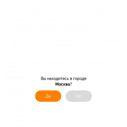
Экономия времени. Вам не нужно никуда ехать;
Доступность. Учиться можно откуда угодно, где есть Интернет;
Персонализированная программа. Вы под себя подстраиваете
скорость изучения материала;
Результативность. Программа хорошо усваивается, так как в
любой момент можно вернуться к пройденным урокам;
Экономия денег. Не нужно дополнительно приобретать учебные
пособия — все доступно в цифровом виде. Занятия такого формата
обычно дешевле, чем посещение репетиторов.
Даже если вы пропустите занятие или захотите повторить
пройденный материал, можно будет посмотреть урок в записи. Вы
определяете комфортный для вас темп и режим обучения.
Купоны на языковые курсы от Biglion
Вы находитесь в городе
Москва
?
С купонным сервисом Biglion учить иностранный язык просто и
выгодно. На сайте представлены скидки на курсы английского языка в
Воронеже для людей с разным уровнем знаний:
Да
Нет
Beginner;
Elementary;
Pre-Intermediate;
Intermediate;
Upper- Intermediate;
Advanced.