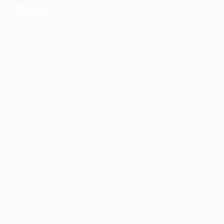
загрузить в
AppGallery
КОМПАНИЯ
ИНФОРМАЦИЯ
ПАРТНЕРАМ
© 2010-2026 BIGLION
Обработка персональных данных
Пользовательское соглашение
Публичная оферта
Гарантия, поддержка
24 часа и возврат средств