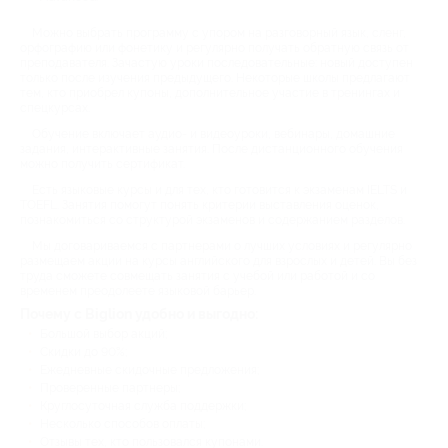
Можно выбрать программу с упором на разговорный язык, сленг,
орфографию или фонетику и регулярно получать обратную связь от
преподавателя. Зачастую уроки последовательные: новый доступен
только после изучения предыдущего. Некоторые школы предлагают
тем, кто приобрел купоны, дополнительное участие в тренингах и
спецкурсах.
Обучение включает аудио- и видеоуроки, вебинары, домашние
задания, интерактивные занятия. После дистанционного обучения
можно получить сертификат.
Есть языковые курсы и для тех, кто готовится к экзаменам IELTS и
TOEFL. Занятия помогут понять критерии выставления оценок,
познакомиться со структурой экзаменов и содержанием разделов.
Мы договариваемся с партнерами о лучших условиях и регулярно
размещаем акции на курсы английского для взрослых и детей. Вы без
труда сможете совмещать занятия с учебой или работой и со
временем преодолеете языковой барьер.
Почему с Biglion удобно и выгодно:
Большой выбор акций;
Скидки до 90%;
Ежедневные скидочные предложения;
Проверенные партнеры;
Круглосуточная служба поддержки;
Несколько способов оплаты;
Отзывы тех, кто пользовался купонами.