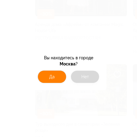
–30%
Аренда дома «Афрейм» от компании Magic
О
House Ufa
Л
РЕСПУБЛИКА БАШКОРТОСТАН
П
от 10 500 руб.
16
Вы находитесь в городе
Москва
?
Да
Нет
–30%
Тур выходного дня в санатории «Зеленая
О
роща»
с