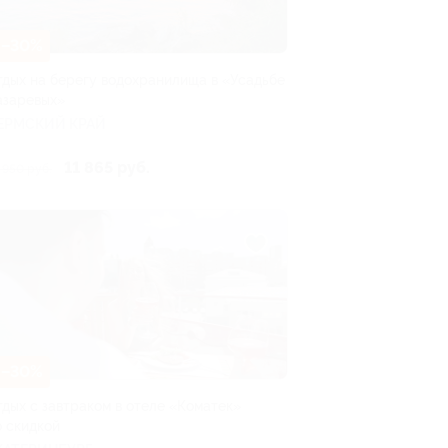
–30%
тдых на берегу водохранилища в «Усадьбе
азаревых»
ЕРМСКИЙ КРАЙ
11 865 руб.
 950 руб.
–30%
тдых с завтраком в отеле «Коматек»
о скидкой