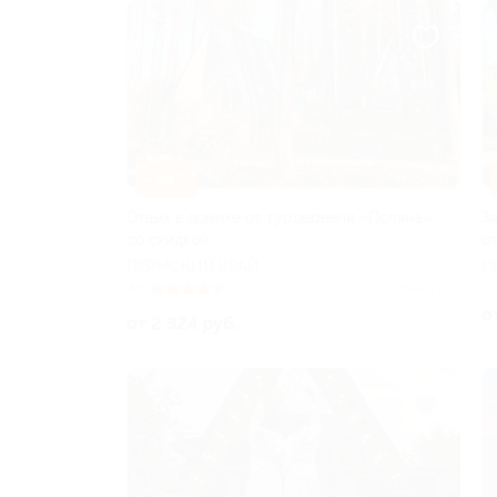
–44%
Отдых в домике от турдеревни «Поляна»
З
со скидкой
о
ПЕРМСКИЙ КРАЙ
Р
4.6
(3)
Куплено 203
о
от 2 324 руб.