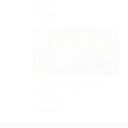
УФА
Е
4.8
(5)
Куплено 214
от 4 550 руб.
13
–30%
Отдых в комплексе «Побег из города» со
скидкой
РЕСПУБЛИКА БАШКОРТОСТАН
5.0
(10)
Куплено 151
от 1 960 руб.