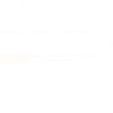
Для Вашего бизнеса
Блог
Франчайзинг
Воп
Промокоды
Кэшбэк
Афиша города
ург и область
Карелия
Золотое кольцо
Юг России
К
Все скидки
- в мобильном приложении!
Скачать сейчас!