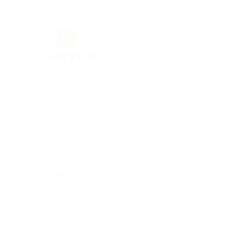
★
★
★
★
★
Все купоны (0)
Промокод (0)
Скидка (0)
Флаер (0)