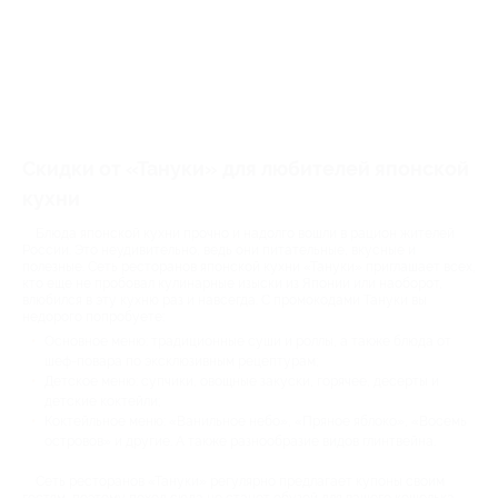
Скидки от «Тануки» для любителей японской
кухни
Блюда японской кухни прочно и надолго вошли в рацион жителей
России. Это неудивительно, ведь они питательные, вкусные и
полезные. Сеть ресторанов японской кухни «Тануки» приглашает всех,
кто еще не пробовал кулинарные изыски из Японии или наоборот,
влюбился в эту кухню раз и навсегда. С промокодами Тануки вы
недорого попробуете:
Основное меню: традиционные суши и роллы, а также блюда от
шеф-повара по эксклюзивным рецептурам;
Детское меню: супчики, овощные закуски, горячее, десерты и
детские коктейли;
Коктейльное меню: «Ванильное небо», «Пряное яблоко», «Восемь
островов» и другие. А также разнообразие видов глинтвейна.
Сеть ресторанов «Тануки» регулярно предлагает купоны своим