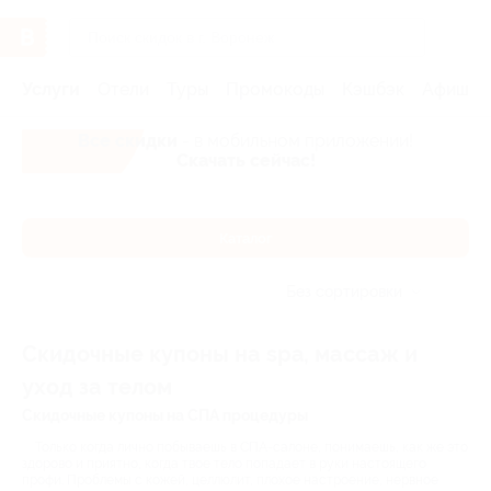
Услуги
Отели
Туры
Промокоды
Кэшбэк
Афиша 
Все скидки
- в мобильном приложении!
Скачать сейчас!
Каталог
Без сортировки
Скидочные купоны на spa, массаж и
уход за телом
Скидочные купоны на СПА процедуры
Только когда лично побываешь в СПА-салоне, понимаешь, как же это
здорово и приятно, когда твое тело попадает в руки настоящего
профи. Проблемы с кожей, целлюлит, плохое настроение, нервное