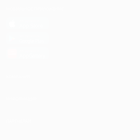
МОБИЛЬНОЕ ПРИЛОЖЕНИЕ
загрузить в
App Store
загрузить в
Google Play
загрузить в
AppGallery
КОМПАНИЯ
ИНФОРМАЦИЯ
ПАРТНЕРАМ