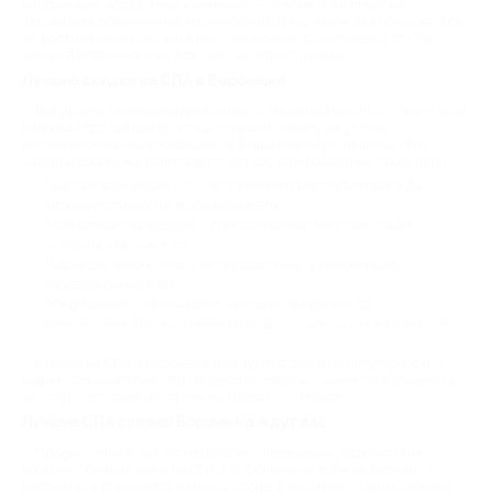
напряжение, возрастные изменения – со всем этим помогает
справиться современная косметология. И мы знаем, как пользоваться
ее достижениями со скидками – акционные предложения от СПА
салонов Воронежа уже ждут вас на этой странице.
Лучшие скидки на СПА в Воронеже
Выбирайте понравившуюся акцию и заказывайте купон – всего лишь
парочка простых шагов, чтобы получить скидку на услуги
профессиональных косметологов. Наши партнеры из числа СПА
салонов Воронежа приготовили для вас разнообразные процедуры:
Массаж всех видов – от классического расслабляющего до
антицеллюлитного и моделирующего;
Аппаратные процедуры – прессотерапия, миостимуляция,
лазерный лифтинг и пр.;
Маски для лица и тела – антивозрастные, увлажняющие,
коррекционные и др.;
Обертывание – шоколадное, рисовое, грязевое и пр.;
Комплексные SPA-программы для одного, двоих или на компанию.
Купоны на СПА в Воронеже пользуются большой популярность у
наших пользователей. Это легко объясняется – зачем переплачивать
за услуги, которые доступны на Biglion со скидкой.
Лучшие СПА салоны Воронежа ждут вас
Профессиональная косметология – недешевое удовольствие,
поэтому обычные цены на СПА в Воронеже не всем по карману. С
Биглион все становится намного проще и выгоднее. Наш акционный