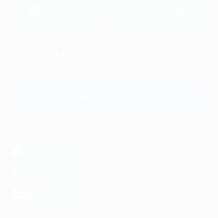
загрузить в
загрузить в
App Store
Google Play
+7 495 649-649-1
Для звонка из Москвы
и регионов России
Связаться с нами
МОБИЛЬНОЕ ПРИЛОЖЕНИЕ
загрузить в
App Store
загрузить в
Google Play
загрузить в
AppGallery