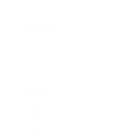
★
★
★
★
★
Все купоны (0)
Промокод (0)
Скидка (0)
Флаер (0)