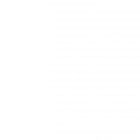
Основные условия:
— купоны могут суммироваться (из ра
— обязательно предварительное бро
— количество мест по купонам на ка
— при нарушении условий бронирова
комплекса оставляет за собой право 
— если участник акции приобрел куп
в указанное время и не предупредил
не менее чем за 1 сутки до заезда, т
руководствуясь п. 16 Постановления 
удержать/истребовать у участника а
стоимости одних суток проживания; в
клиент за возвратом денежных средст
непосредственно к исполнителю;
— при заезде в комплекс необходимо
гостя (в случае отсутствия купона а
купона);
— заселение в комплекс производитс
паспорта гражданина РФ на каждого г