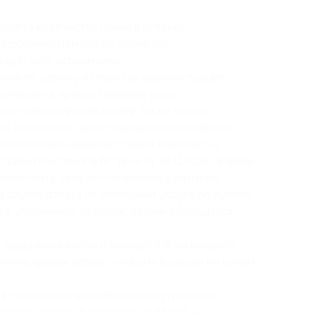
счета количества ночей в купоне);
нирование номера по телефону;
ждую дату ограничено;
ния по одному из пунктов администрация
отказать в предоставлении услуг;
он и забронировал номер, но не явился
 об изменении своих планов и отмене брони
о исполнитель (администрация комплекса),
Правительства РФ № 1853 от 18.11.2020, вправе
кции плату за простой номера в размере
 случае отказа от получения услуги по купону
в, уплаченных за купон, обязан обращаться
 предъявить купон и паспорт РФ на каждого
дминистрация вправе отказать в заезде по ценам
я только при предъявлении внутреннего
остя (для лиц в возрасте до 14 лет —