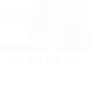
В
Поде
3 из 19
ии
Адреса
Отзывы