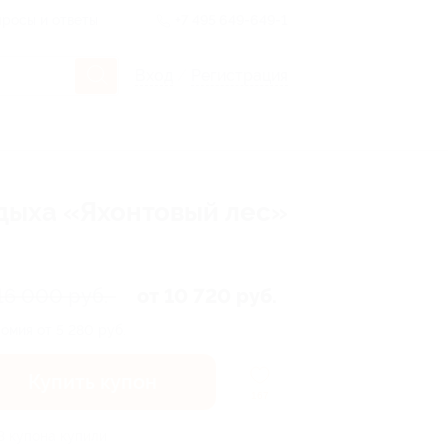
росы и ответы
+7 495 649-649-1
Вход
/
Регистрация
дыха «Яхонтовый лес»
16 000 руб.
от 10 720 руб.
омия от 5 280 руб.
Купить купон
167
3 купона купили