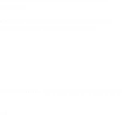
я парковка.
имо:
сразу после покупки купона (в тот же день)
бщив по телефону или электронной почте
на сайт партнера
Юридическая информация о партнёре
, 1