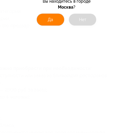
Вы находитесь в городе
Москва
?
атегории;
ории;
Да
Нет
 (по предварительной записи).
можно приобрести при необходимости:
оступности или заказ из ближайших ресторанов
»;
 2500 руб. за заезд;
о 4 человек);
;
3 часа;
спортивного инвентаря, поле для мини-гольфа,