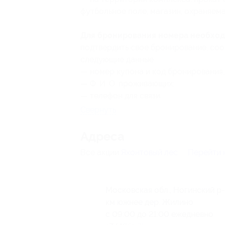
футбольное поле, магазин, охраняема
Для бронирования номера необход
подтвердить свое бронирование, соо
следующие данные:
— номер купона
и код бронирования
;
— Ф. И. О. проживающих;
— телефон для связи.
Свернуть
Адресa
Все акции
Яхонтовый лес
Перейти 
Московская обл., Ногинский р-н
км южнее дер. Жилино
с 09:00 до 21:00 ежедневно