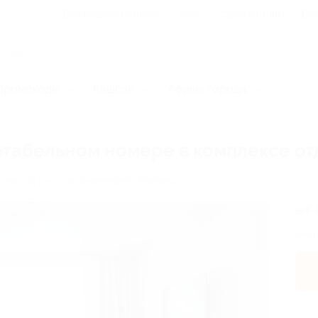
Для Вашего бизнеса
Блог
Франчайзинг
Воп
Промокоды
Кэшбэк
Афиша города
табельном номере в комплексе от
гинский р-н, 1 км южнее дер. Жилино
от 
Экон
2