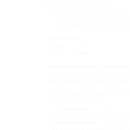
В стоимость купона входит:
— проживание в номере выбранной к
— пользование парковкой на террит
— пользование беседкой для барбекю
Расчетный час:
— заезд — с 17:00;
— выезд — до 14:00.
Дополнительные услуги, которые 
— питание: в ресторане в шаговой д
и магазинов через «Яндекс Доставку
— размещение собак до 7 кг и кошек —
— русская баня — от 2500 руб./час (д
— массаж — от 2000 руб.;
— детский массаж — от 2000 руб.;
— соляная комната — 300 руб./сеанс
— беседки для барбекю — 1500 руб./
— на территории комплекса: прокат 