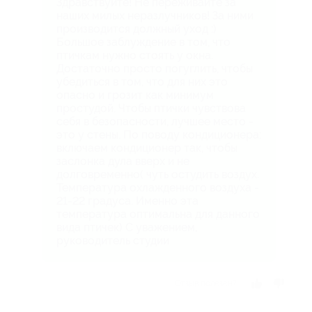
Здравствуйте! Не переживайте за
наших милых неразлучников! За ними
производится должный уход :)
Большое заблуждение в том, что
птичкам нужно стоять у окна.
Достаточно просто погуглить, чтобы
убедиться в том, что для них это
опасно и грозит как минимум
простудой. Чтобы птички чувствова
себя в безопасности, лучшее место -
это у стены. По поводу кондиционера:
включаем кондиционер так, чтобы
заслонка дула вверх и не
долговременно( чуть остудить воздух.
Температура охлажденного воздуха -
21-22 градуса. Именно эта
температура оптимальна для данного
вида птичек) С уважением,
руководитель студии
Отзыв полезен?