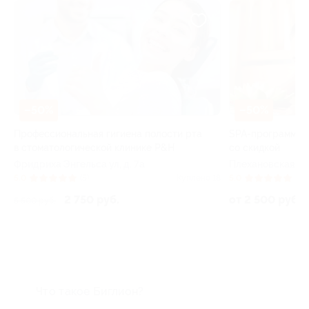
–50%
–50%
Профессиональная гигиена полости рта
SPA-программа о
в стоматологической клинике Р&Н
со скидкой
Фридриха Энгельса ул, д. 7а
Плехановская ул, 
65
5.0
(5)
Куплено 18
5.0
(22)
2 750 руб.
от 2 500 руб.
5 500 руб.
Что такое Биглион?