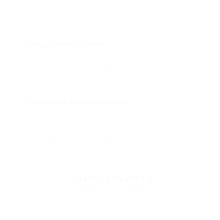
Biglion это про специальные акции, по условиям
которых вы можете приобрести купон со
скидкой от 50 до 90%
Откуда такие скидки?
Мы непосредственно работаем с каждым
партнером и договариваемся с ним о лучших
условиях для вас
Смогу ли я вернуть купон?
Если что-то случится, мы обязательно вернем
вам деньги. Мы работаем только с проверенными
и надежными партнерами
Остались вопросы?
+7 (495) 649-649-1
Горячая линия Биглиона
Перейти в FAQ