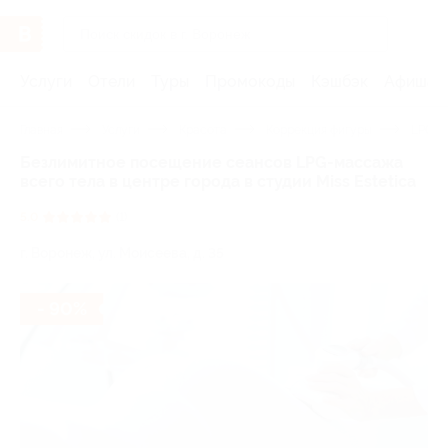
Услуги
Отели
Туры
Промокоды
Кэшбэк
Афиша 
Главная
Услуги
Красота
Коррекция фигуры
LPG-м
Безлимитное посещение сеансов LPG-массажа
всего тела в центре города в студии Miss Estetica
5.0
(1)
г. Воронеж, ул. Моисеева, д. 35
- 90%