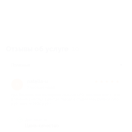
Отзывы об услуге
10
Полезные
natella-u
★
★
★
★
★
n
7 месяцев назад
про Безлимитное посещение сеансов LPG-массажа всего тела
в течение 1 месяца в центре города в студии Miss Estetica (950
руб. вместо 9500 руб.)
Достоинства
Цена-качество