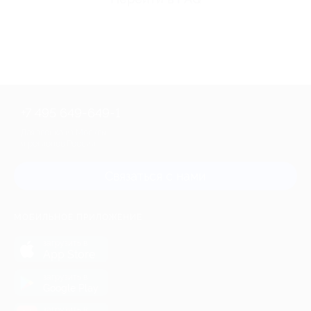
+7 495 649-649-1
Для звонка из Москвы
и регионов России
Связаться с нами
МОБИЛЬНОЕ ПРИЛОЖЕНИЕ
загрузить в
App Store
загрузить в
Google Play
загрузить в