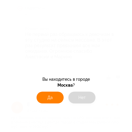
Недостатки
-
Комментарий
Не первый раз обращаюсь к девочкам в
эту студию на сеансы массажа. В этот
раз результат превзошел все мои
ожидания. Огромное спасибо
Анастасии и Марине.
Отзыв полезен?
Вы находитесь в городе
Москва
?
Да
Нет
Вера
★
★
★
★
★
В
2 года назад
про Безлимитное посещение сеансов LPG-массажа всего тела
в течение 1 месяца в центре города в студии Miss Estetica (950
руб. вместо 9500 руб.)