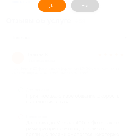
Показать номер телефона
Да
Нет
Отзывы об услуге
459
Полезные
Галина К.
★
★
★
★
★
Г
4 месяца назад
про Печать 20 фотографий форматом 20×30 см от компании
«Красотища 48» (400 руб. вместо 800 руб.)
Достоинства
Приятное ,вежливое общение ,скорость
выполнения заказа.
Недостатки
Доставка до Москвы 400 р. Фото такого
размера при печати идет только с
полями, с полями смотрятся некоторые