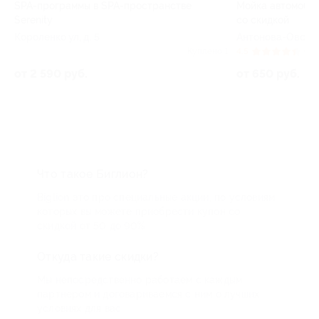
SPA-программы в SPA-пространстве
Мойка автомобиля
Serenity
со скидкой
Короленко ул, д. 5
Антонова-Овсеенк
62
Куплено 1
4.5
(16)
от 2 590 руб.
от 650 руб.
Что такое Биглион?
Biglion это про специальные акции, по условиям
которых вы можете приобрести купон со
скидкой от 50 до 90%
Откуда такие скидки?
Мы непосредственно работаем с каждым
партнером и договариваемся с ним о лучших
условиях для вас