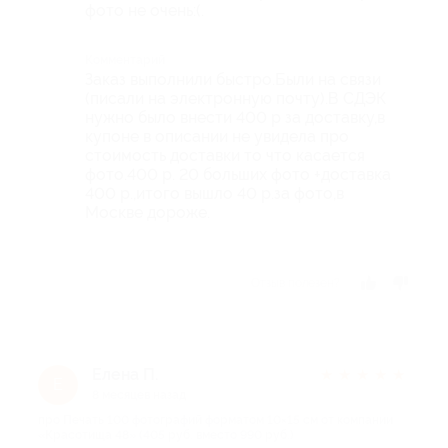
фото не очень:(.
Комментарий
Заказ выполнили быстро.Были на связи
(писали на электронную почту).В СДЭК
нужно было внести 400 р за доставку,в
купоне в описании не увидела про
стоимость доставки то что касается
фото.400 р. 20 больших фото +доставка
400 р.,итого вышло 40 р.за фото,в
Москве дороже.
Отзыв полезен?
Елена П.
★
★
★
★
★
Е
8 месяцев назад
про Печать 100 фотографий форматом 10×15 см от компании
«Красотища 48» (405 руб. вместо 990 руб.)